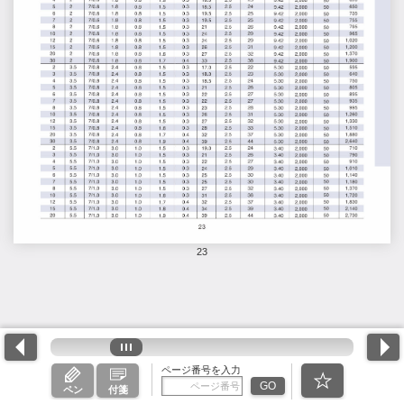
23
ページ番号を入力
GO
ペン
付箋