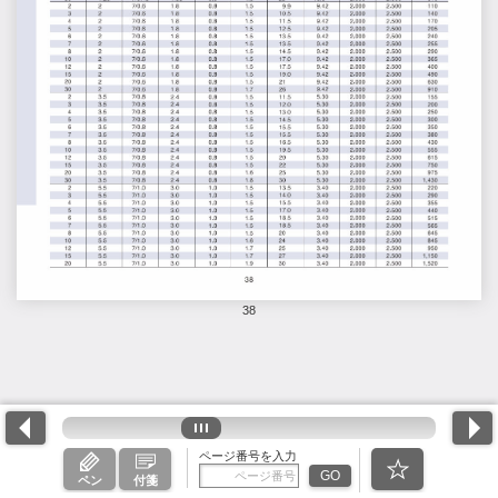
38
ページ番号を入力
GO
ペン
付箋