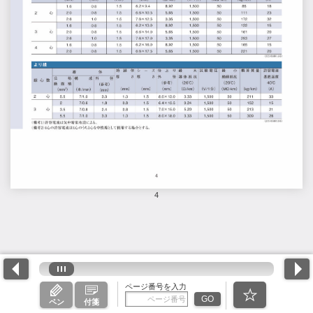
4
ページ番号を入力
GO
ペン
付箋