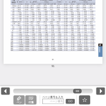
91
ページ番号を入力
GO
ペン
付箋