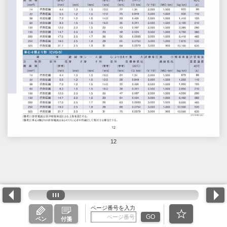
12
ページ番号を入力
GO
ペン
付箋